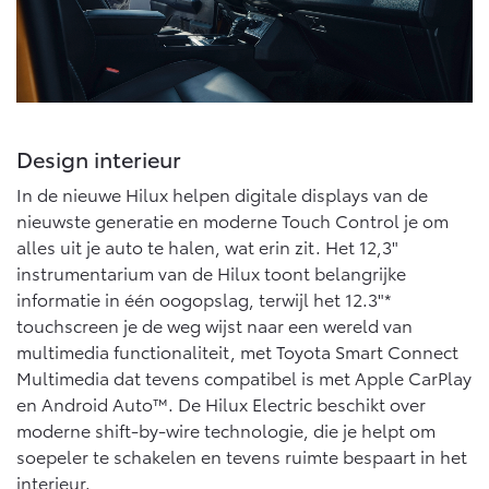
Vanaf € 46.301,-
Vanaf € 56.570,-
Land Cruiser (excl. BTW)
Design interieur
In de nieuwe Hilux helpen digitale displays van de
nieuwste generatie en moderne Touch Control je om
alles uit je auto te halen, wat erin zit. Het 12,3"
Vanaf € 89.986,-
instrumentarium van de Hilux toont belangrijke
informatie in één oogopslag, terwijl het 12.3"*
touchscreen je de weg wijst naar een wereld van
multimedia functionaliteit, met Toyota Smart Connect
Multimedia dat tevens compatibel is met Apple CarPlay
en Android Auto™. ​De Hilux Electric beschikt over
moderne shift-by-wire technologie, die je helpt om
soepeler te schakelen en tevens ruimte bespaart in het
interieur.