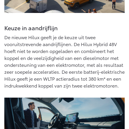
Vanaf € 76.695,-
Vanaf € 27.945,-
Proace (excl. BTW)
Proace Verso
Keuze in aandrijflijn
OOK ALS BATTERIJ-
BATTERIJ-ELEKTRISCH
ELEKTRISCH
De nieuwe Hilux geeft je de keuze uit twee
vooruitstrevende aandrijflijnen. De Hilux Hybrid 48V
hoeft niet te worden opgeladen en combineert het
koppel en de veelzijdigheid van een dieselmotor met
ondersteuning van een elektromotor, met als resultaat
Vanaf € 37.500,-
Vanaf € 55.950,-
zeer soepele acceleraties. De eerste batterij-elektrische
Hilux geeft je een WLTP actieradius tot 380 km* en een
indrukwekkend koppel van zijn twee elektromotoren.
Proace Max (excl. BTW)
Hilux (excl. BTW)
OOK ALS BATTERIJ-
OOK ALS BATTERIJ-
ELEKTRISCH
ELEKTRISCH