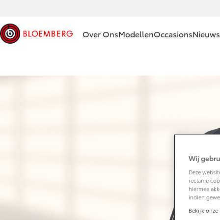
Over Ons
Modellen
Occasions
Nieuws 
Ons bedrijf
Aygo X
HYBRIDE
Ons bedrijf
Geschiedenis
Onze
medewerkers
Vanaf € 23.750,-
Bloemberg
Wij gebru
Servicepas
Corolla Hatchback
Deze website
Erkend
HYBRIDE
reclame cook
duurzaam
hiermee akk
indien gewe
Contact en
Route
Bekijk onze 