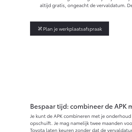
Vanaf € 76.695,-
altijd gratis, ongeacht de vervaldatum.
Proace Max (excl.
BTW)
OOK ALS BATTERIJ-
Plan je werkplaatsafspraak
ELEKTRISCH
Vanaf € 46.301,-
Bespaar tijd: combineer de APK
Je kunt de APK combineren met je onderhoud
opschuift. Je mag namelijk twee maanden voo
Toyota laten keuren zonder dat de vervaldat