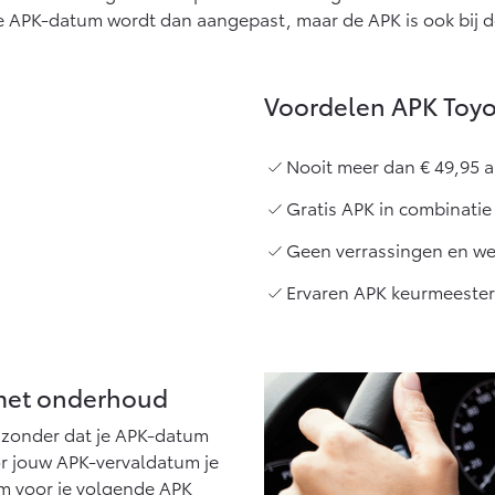
Vanaf € 27.945,-
Vanaf € 37.500,-
 De APK-datum wordt dan aangepast, maar de APK is ook bij 
Hilux (excl. BTW)
Land Cruiser (excl.
OOK ALS BATTERIJ-
BTW)
ELEKTRISCH
Voordelen APK Toyo
Nooit meer dan € 49,95 al
Gratis APK in combinati
Vanaf € 56.570,-
Vanaf € 89.986,-
Geen verrassingen en wel
Ervaren APK keurmeester
 met onderhoud
 zonder dat je APK-datum
r jouw APK-vervaldatum je
um voor je volgende APK