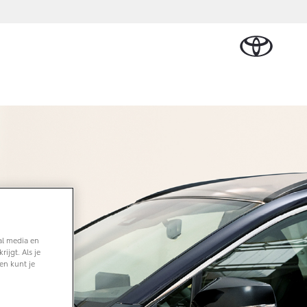
Plan een proefrit
Schade melden
Contact en
Plan een
n
sen
Onderdelen &
Oplaadservice
Bedrijfswagens
Route
proefrit
Urban Cruiser
Accessoires
BATTERIJ-
ELEKTRISCH
Vraag een brochure aan
Werkplaatsafspraak
aalplan
ncial Lease
Thuislaadpakketten
Bedrijfswagens
Vraag een
maken
Onderdelen
op maat
brochure
el
ational
Laadpas
aan
e
Accessoires
Financieren of
Bekijk de verwachte
tie
Energie en slim
Contact en
modellen
leasen
Route
Banden
laden
Contact
tie
Verzekeren
Vanaf € 32.995,-
en Route
Toyota C-HR
al media en
OOK ALS PLUG-IN
ijgt. Als je
HYBRIDE
en kunt je