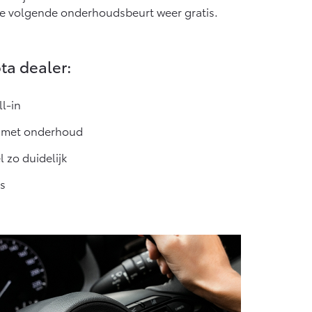
Vanaf € 55.950,-
de volgende onderhoudsbeurt weer gratis.
ta dealer:
l-in
e met onderhoud
 zo duidelijk
s