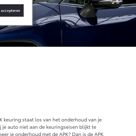
s accepteren
Vanaf € 36.495,-
bZ4X Touring
BATTERIJ-
ELEKTRISCH
Vanaf € 48.995,-
Proace Verso
BATTERIJ-
ELEKTRISCH
PK keuring staat los van het onderhoud van je
e auto niet aan de keuringseisen blijkt te
bineer je onderhoud met de APK? Dan is de APK