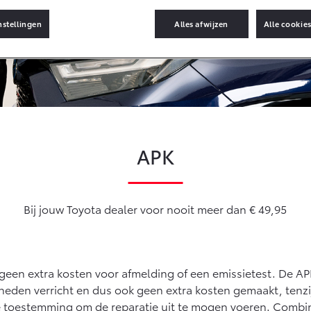
Autoverzekering
Informatie (SIL)
Toyota Hybride
nstellingen
Alles afwijzen
Alle cookie
Autoverzekering
Vanaf € 35.495,-
Vanaf € 39.995,-
Connected
RAV4
bZ4X
PLUG-IN HYBRIDE
BATTERIJ-
Connected Services
ELEKTRISCH
MyToyota login
MyToyota App
APK
Abonnementen
Multimedia
Vanaf € 49.995,-
Vanaf € 39.995,-
Connected check
Bij jouw Toyota dealer voor nooit meer dan € 49,95
Proace City (excl.
Proace (excl. BTW)
Navigatie updates
OOK ALS BATTERIJ-
BTW)
ELEKTRISCH
OOK ALS BATTERIJ-
ELEKTRISCH
n geen extra kosten voor afmelding of een emissietest. De A
en verricht en dus ook geen extra kosten gemaakt, tenzij j
t je toestemming om de reparatie uit te mogen voeren. Com