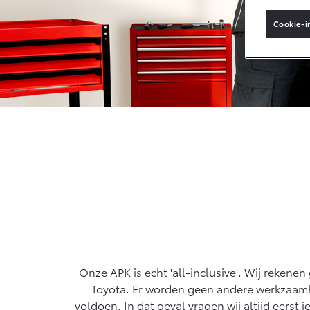
Video's
Cookie-i
Vacatures
Vanaf € 33.495,-
Klantbeoordelingen
Toyota C-HR+
BATTERIJ-
ELEKTRISCH
Vanaf € 37.995,-
Mirai
WATERSTOF-
ELEKTRISCH
Onze APK is echt 'all-inclusive'. Wij rekene
Toyota. Er worden geen andere werkzaamhed
voldoen. In dat geval vragen wij altijd eers