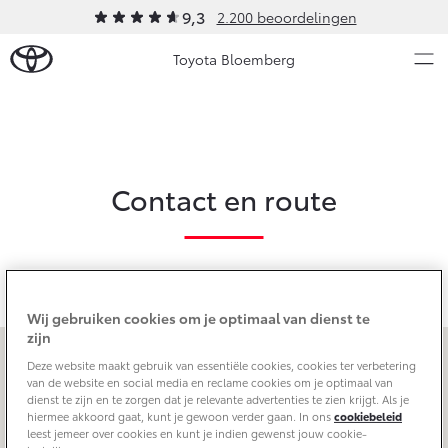
9,3
2.200 beoordelingen
Toyota Bloemberg
Over Ons
Modellen
Contact en route
Ons bedrijf
Occasions
Ons bedrijf
Aygo X
Yaris
Geschiedenis
HYBRIDE
HYBRIDE
Onze medewerkers
Nieuws & Acties
Wij gebruiken cookies om je optimaal van dienst te
Bloemberg Servicepas
Toyota Arnhem
zijn
Erkend duurzaam
Meander 123
,
6825 MB
Arnhem
Deze website maakt gebruik van essentiële cookies, cookies ter verbetering
Onderhoud
van de website en social media en reclame cookies om je optimaal van
Contact en Route
+31263644655
toyota.arnhem@bloembergautomotive.nl
dienst te zijn en te zorgen dat je relevante advertenties te zien krijgt. Als je
Maandag
09:00 - 18:00
Video's
Vanaf € 23.750,-
Vanaf € 27.195,-
hiermee akkoord gaat, kunt je gewoon verder gaan. In ons
cookiebeleid
Dinsdag
09:00 - 18:00
Diensten
leest jemeer over cookies en kunt je indien gewenst jouw cookie-
Vacatures
Service & Onderhoud