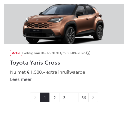
Actie
Geldig van
01-07-2026
t/m
30-09-2026
Toyota Yaris Cross
Nu met € 1.500,- extra inruilwaarde
Lees meer
1
2
3
...
36