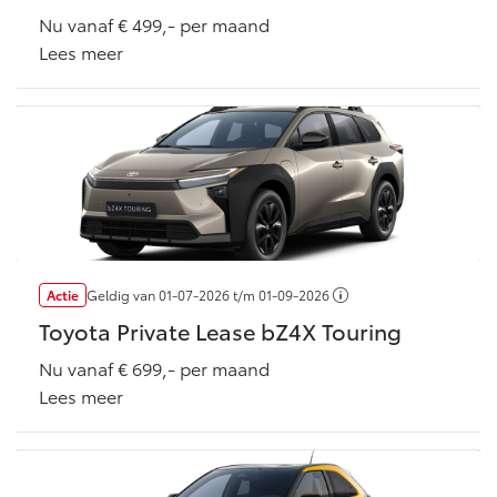
Vanaf € 76.695,-
Vanaf € 27.945,-
Nu vanaf € 499,- per maand
Lees meer
Proace (excl. BTW)
Proace Verso
OOK ALS BATTERIJ-
BATTERIJ-ELEKTRISCH
ELEKTRISCH
Vanaf € 37.500,-
Vanaf € 55.950,-
Actie
Geldig van
01-07-2026
t/m
01-09-2026
Toyota Private Lease bZ4X Touring
Proace Max (excl. BTW)
Hilux (excl. BTW)
OOK ALS BATTERIJ-
OOK ALS BATTERIJ-
Nu vanaf € 699,- per maand
ELEKTRISCH
ELEKTRISCH
Lees meer