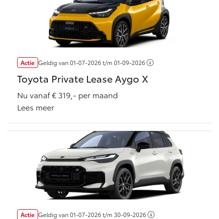
Vanaf € 46.301,-
Vanaf € 56.570,-
Land Cruiser (excl. BTW)
Actie
Geldig van
01-07-2026
t/m
01-09-2026
Toyota Private Lease Aygo X
Nu vanaf € 319,- per maand
Lees meer
Vanaf € 89.986,-
Actie
Geldig van
01-07-2026
t/m
30-09-2026