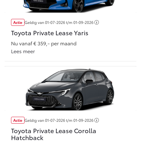
Multimedia
Connected check
Navigatie updates
bZ4X
bZ4X Touring
Actie
Geldig van
01-07-2026
t/m
01-09-2026
BATTERIJ-ELEKTRISCH
BATTERIJ-ELEKTRISCH
Toyota Private Lease Yaris
Nu vanaf € 359,- per maand
Lees meer
Vanaf € 39.995,-
Vanaf € 48.995,-
Mirai
Proace City (excl. BTW)
WATERSTOF-ELEKTRISCH
OOK ALS BATTERIJ-
ELEKTRISCH
Actie
Geldig van
01-07-2026
t/m
01-09-2026
Toyota Private Lease Corolla
Hatchback