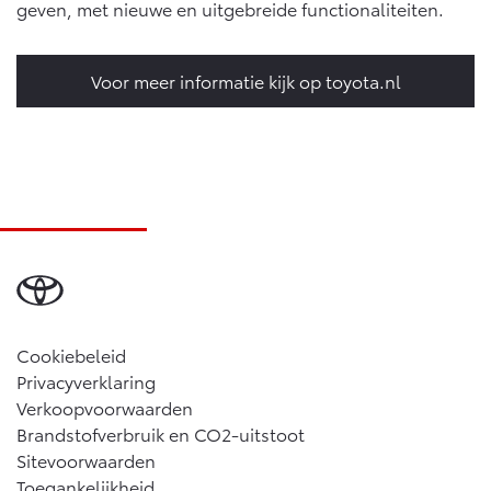
geven, met nieuwe en uitgebreide functionaliteiten.
Vanaf € 46.301,-
Vanaf € 56.570,-
Voor meer informatie kijk op toyota.nl
Land Cruiser (excl. BTW)
Vanaf € 89.986,-
Cookiebeleid
Privacyverklaring
Verkoopvoorwaarden
Brandstofverbruik en CO2-uitstoot
Sitevoorwaarden
Toegankelijkheid