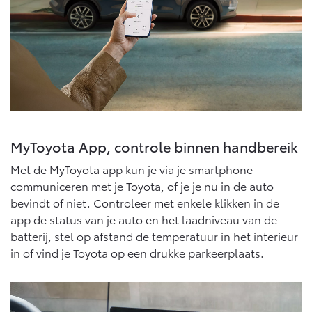
10 jaar batterijgarantie
Energie en slim laden
Bedrijfswagens
Toyota fabrieksgarantie
Corolla Cross
Toyota C-HR
HYBRIDE
OOK ALS PLUG-IN
HYBRIDE
Bedrijfswagens op maat
Verzekeren
Onderdelen & Accessoires
Financieren of leasen
Toyota Autoverzekering
Verzekeren
Onderdelen
Toyota Hybride Autoverzekering
Accessoires
MyToyota App, controle binnen handbereik
Vanaf € 39.995,-
Vanaf € 36.495,-
Banden
Met de MyToyota app kun je via je smartphone
communiceren met je Toyota, of je je nu in de auto
Connected
Toyota C-HR+
RAV4
bevindt of niet. Controleer met enkele klikken in de
BATTERIJ-ELEKTRISCH
PLUG-IN HYBRIDE
app de status van je auto en het laadniveau van de
Connected Services
batterij, stel op afstand de temperatuur in het interieur
in of vind je Toyota op een drukke parkeerplaats.
MyToyota login
MyToyota App
Abonnementen
Vanaf € 37.995,-
Vanaf € 49.995,-