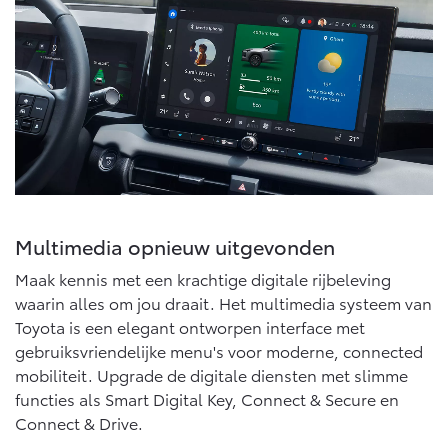
Multimedia
Connected check
Navigatie updates
bZ4X
bZ4X Touring
BATTERIJ-ELEKTRISCH
BATTERIJ-ELEKTRISCH
Vanaf € 39.995,-
Vanaf € 48.995,-
Multimedia opnieuw uitgevonden
Maak kennis met een krachtige digitale rijbeleving
Mirai
Proace City (excl. BTW)
waarin alles om jou draait. Het multimedia systeem van
WATERSTOF-ELEKTRISCH
OOK ALS BATTERIJ-
Toyota is een elegant ontworpen interface met
ELEKTRISCH
gebruiksvriendelijke menu's voor moderne, connected
mobiliteit. Upgrade de digitale diensten met slimme
functies als Smart Digital Key, Connect & Secure en
Connect & Drive.