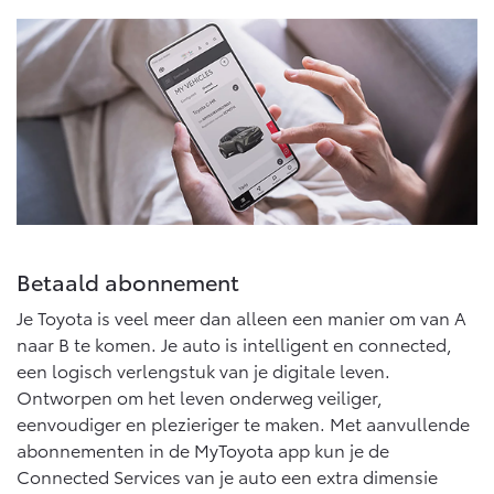
Vanaf € 76.695,-
Vanaf € 27.945,-
Proace (excl. BTW)
Proace Verso
OOK ALS BATTERIJ-
BATTERIJ-ELEKTRISCH
ELEKTRISCH
Vanaf € 37.500,-
Vanaf € 55.950,-
Betaald abonnement
Je Toyota is veel meer dan alleen een manier om van A
Proace Max (excl. BTW)
Hilux (excl. BTW)
naar B te komen. Je auto is intelligent en connected,
OOK ALS BATTERIJ-
OOK ALS BATTERIJ-
een logisch verlengstuk van je digitale leven.
ELEKTRISCH
ELEKTRISCH
Ontworpen om het leven onderweg veiliger,
eenvoudiger en plezieriger te maken. Met aanvullende
abonnementen in de MyToyota app kun je de
Connected Services van je auto een extra dimensie