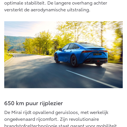
Multimedia
optimale stabiliteit. De langere overhang achter
Connected check
versterkt de aerodynamische uitstraling.
Navigatie updates
bZ4X
bZ4X Touring
BATTERIJ-ELEKTRISCH
BATTERIJ-ELEKTRISCH
Vanaf € 39.995,-
Vanaf € 48.995,-
Mirai
Proace City (excl. BTW)
WATERSTOF-ELEKTRISCH
OOK ALS BATTERIJ-
ELEKTRISCH
650 km puur rijplezier
De Mirai rijdt opvallend geruisloos, met werkelijk
ongeëvenaard rijcomfort. Zijn revolutionaire
brandstofceltechnologie staat garant voor mobiliteit