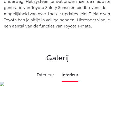
onderweg. Het systeem omvat onder meer de nieuwste
Vanaf € 46.301,-
Vanaf € 56.570,-
generatie van Toyota Safety Sense en biedt tevens de
mogelijkheid van over-the-air updates. Met T-Mate van
Toyota ben je altijd in veilige handen. Hieronder vind je
Land Cruiser (excl. BTW)
een aantal van de functies van Toyota T-Mate.
Galerij
Vanaf € 89.986,-
Exterieur
Interieur