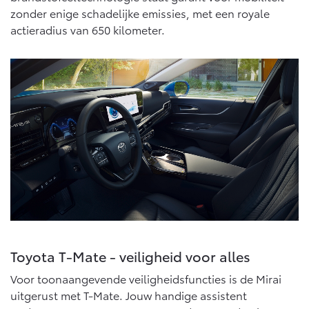
Vanaf € 76.695,-
Vanaf € 27.945,-
zonder enige schadelijke emissies, met een royale
actieradius van 650 kilometer.
Proace (excl. BTW)
Proace Verso
OOK ALS BATTERIJ-
BATTERIJ-ELEKTRISCH
ELEKTRISCH
Vanaf € 37.500,-
Vanaf € 55.950,-
Proace Max (excl. BTW)
Hilux (excl. BTW)
OOK ALS BATTERIJ-
OOK ALS BATTERIJ-
ELEKTRISCH
ELEKTRISCH
Toyota T-Mate - veiligheid voor alles
Voor toonaangevende veiligheidsfuncties is de Mirai
uitgerust met T-Mate. Jouw handige assistent