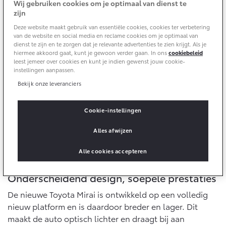
10 jaar batterijgarantie
Wij gebruiken cookies om je optimaal van dienst te
aandrijving, en laat alleen water achter.
Energie en slim laden
zijn
Bedrijfswagens
Toyota fabrieksgarantie
Corolla Cross
Toyota C-HR
Deze website maakt gebruik van essentiële cookies, cookies ter verbetering
HYBRIDE
OOK ALS PLUG-IN
van de website en social media en reclame cookies om je optimaal van
HYBRIDE
Bedrijfswagens op maat
dienst te zijn en te zorgen dat je relevante advertenties te zien krijgt. Als je
Verzekeren
Onderdelen & Accessoires
hiermee akkoord gaat, kunt je gewoon verder gaan. In ons
cookiebeleid
Financieren of leasen
leest jemeer over cookies en kunt je indien gewenst jouw cookie-
instellingen aanpassen.
Toyota Autoverzekering
Verzekeren
Onderdelen
Bekijk onze leveranciers
Toyota Hybride Autoverzekering
Accessoires
Vanaf € 39.995,-
Vanaf € 36.495,-
Banden
Cookie-instellingen
Alles afwijzen
Connected
Toyota C-HR+
RAV4
BATTERIJ-ELEKTRISCH
PLUG-IN HYBRIDE
Alle cookies accepteren
Connected Services
Onderscheidend design, soepele prestaties
MyToyota login
De nieuwe Toyota Mirai is ontwikkeld op een volledig
MyToyota App
nieuw platform en is daardoor breder en lager. Dit
Abonnementen
maakt de auto optisch lichter en draagt bij aan
Vanaf € 37.995,-
Vanaf € 49.995,-