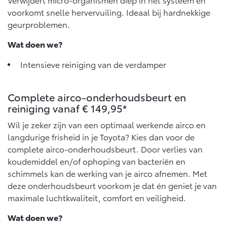
Vanaf € 76.695,-
Vanaf € 27.945,-
voorkomt snelle hervervuiling. Ideaal bij hardnekkige
geurproblemen.
Proace (excl. BTW)
Proace Verso
Wat doen we?
OOK ALS BATTERIJ-
BATTERIJ-ELEKTRISCH
ELEKTRISCH
Intensieve reiniging van de verdamper
Complete airco-onderhoudsbeurt en
reiniging vanaf € 149,95*
Vanaf € 37.500,-
Vanaf € 55.950,-
Wil je zeker zijn van een optimaal werkende airco en
langdurige frisheid in je Toyota? Kies dan voor de
complete airco-onderhoudsbeurt. Door verlies van
Proace Max (excl. BTW)
Hilux (excl. BTW)
koudemiddel en/of ophoping van bacteriën en
OOK ALS BATTERIJ-
OOK ALS BATTERIJ-
ELEKTRISCH
ELEKTRISCH
schimmels kan de werking van je airco afnemen. Met
deze onderhoudsbeurt voorkom je dat én geniet je van
maximale luchtkwaliteit, comfort en veiligheid.
Wat doen we?