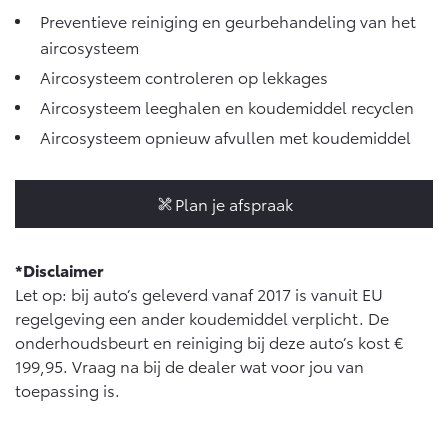
Vanaf € 46.301,-
Vanaf € 56.570,-
Preventieve reiniging en geurbehandeling van het
aircosysteem
Aircosysteem controleren op lekkages
Land Cruiser (excl. BTW)
Aircosysteem leeghalen en koudemiddel recyclen
Aircosysteem opnieuw afvullen met koudemiddel
Plan je afspraak
Vanaf € 89.986,-
*Disclaimer
Let op: bij auto’s geleverd vanaf 2017 is vanuit EU
regelgeving een ander koudemiddel verplicht. De
onderhoudsbeurt en reiniging bij deze auto’s kost €
199,95. Vraag na bij de dealer wat voor jou van
toepassing is.