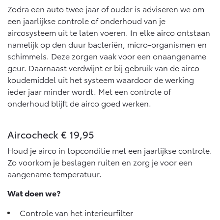
10 jaar batterijgarantie
Zodra een auto twee jaar of ouder is adviseren we om
Energie en slim laden
Bedrijfswagens
Toyota fabrieksgarantie
een jaarlijkse controle of onderhoud van je
Corolla Cross
Toyota C-HR
aircosysteem uit te laten voeren. In elke airco ontstaan
HYBRIDE
OOK ALS PLUG-IN
HYBRIDE
Bedrijfswagens op maat
namelijk op den duur bacteriën, micro-organismen en
Verzekeren
Onderdelen & Accessoires
schimmels. Deze zorgen vaak voor een onaangename
Financieren of leasen
geur. Daarnaast verdwijnt er bij gebruik van de airco
Toyota Autoverzekering
Verzekeren
Onderdelen
koudemiddel uit het systeem waardoor de werking
Toyota Hybride Autoverzekering
Accessoires
ieder jaar minder wordt. Met een controle of
Vanaf € 39.995,-
Vanaf € 36.495,-
onderhoud blijft de airco goed werken.
Banden
Aircocheck € 19,95
Connected
Toyota C-HR+
RAV4
BATTERIJ-ELEKTRISCH
PLUG-IN HYBRIDE
Houd je airco in topconditie met een jaarlijkse controle.
Zo voorkom je beslagen ruiten en zorg je voor een
Connected Services
aangename temperatuur.
MyToyota login
MyToyota App
Wat doen we?
Abonnementen
Controle van het interieurfilter
Vanaf € 37.995,-
Vanaf € 49.995,-