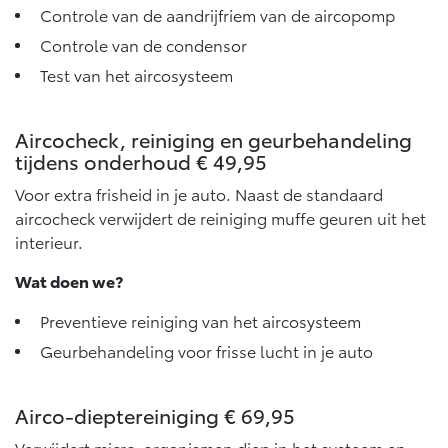
Multimedia
Controle van de aandrijfriem van de aircopomp
Connected check
Controle van de condensor
Navigatie updates
bZ4X
bZ4X Touring
Test van het aircosysteem
BATTERIJ-ELEKTRISCH
BATTERIJ-ELEKTRISCH
Aircocheck, reiniging en geurbehandeling
tijdens onderhoud € 49,95
Voor extra frisheid in je auto. Naast de standaard
aircocheck verwijdert de reiniging muffe geuren uit het
Vanaf € 39.995,-
Vanaf € 48.995,-
interieur.
Wat doen we?
Mirai
Proace City (excl. BTW)
WATERSTOF-ELEKTRISCH
OOK ALS BATTERIJ-
Preventieve reiniging van het aircosysteem
ELEKTRISCH
Geurbehandeling voor frisse lucht in je auto
Airco-dieptereiniging € 69,95
Verwijdert micro-organismen diep in het systeem en