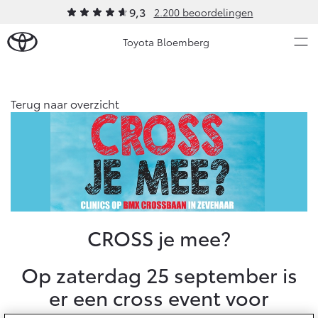
9,3
2.200 beoordelingen
Toyota Bloemberg
Over Ons
Terug naar overzicht
Modellen
Ons bedrijf
Occasions
Ons bedrijf
Aygo X
Yaris
Geschiedenis
HYBRIDE
HYBRIDE
Onze medewerkers
Nieuws & Acties
CROSS je mee?
Bloemberg Servicepas
Erkend duurzaam
Onderhoud
Op zaterdag 25 september is
Contact en Route
er een cross event voor
Video's
Vanaf € 23.750,-
Vanaf € 27.195,-
Diensten
Vacatures
Service & Onderhoud