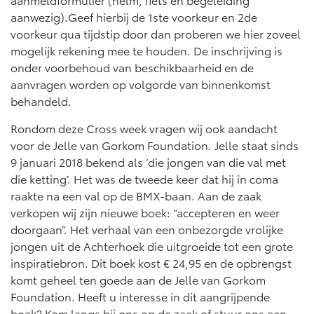
Multimedia
aanwezig).Geef hierbij de 1ste voorkeur en 2de
Connected check
voorkeur qua tijdstip door dan proberen we hier zoveel
Navigatie updates
bZ4X
bZ4X Touring
mogelijk rekening mee te houden. De inschrijving is
BATTERIJ-ELEKTRISCH
BATTERIJ-ELEKTRISCH
onder voorbehoud van beschikbaarheid en de
aanvragen worden op volgorde van binnenkomst
behandeld.
Rondom deze Cross week vragen wij ook aandacht
voor de Jelle van Gorkom Foundation. Jelle staat sinds
Vanaf € 39.995,-
Vanaf € 48.995,-
9 januari 2018 bekend als ‘die jongen van die val met
die ketting’. Het was de tweede keer dat hij in coma
raakte na een val op de BMX-baan. Aan de zaak
Mirai
Proace City (excl. BTW)
verkopen wij zijn nieuwe boek: “accepteren en weer
WATERSTOF-ELEKTRISCH
OOK ALS BATTERIJ-
doorgaan”. Het verhaal van een onbezorgde vrolijke
ELEKTRISCH
jongen uit de Achterhoek die uitgroeide tot een grote
inspiratiebron. Dit boek kost € 24,95 en de opbrengst
komt geheel ten goede aan de Jelle van Gorkom
Foundation. Heeft u interesse in dit aangrijpende
boek? Kom langs bij ons op de zaak of stuur ons een