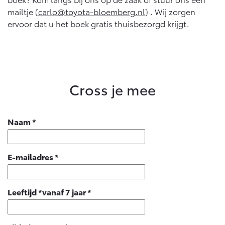
Vanaf € 76.695,-
Vanaf € 27.945,-
mailtje (
carlo@toyota-bloemberg.nl
) . Wij zorgen
ervoor dat u het boek gratis thuisbezorgd krijgt.
Proace (excl. BTW)
Proace Verso
OOK ALS BATTERIJ-
BATTERIJ-ELEKTRISCH
ELEKTRISCH
Cross je mee
Vanaf € 37.500,-
Vanaf € 55.950,-
Naam
*
Proace Max (excl. BTW)
Hilux (excl. BTW)
E-mailadres
*
OOK ALS BATTERIJ-
OOK ALS BATTERIJ-
ELEKTRISCH
ELEKTRISCH
Leeftijd *vanaf 7 jaar
*