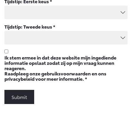
Tijdstip: Eerste keus
*
Vanaf € 46.301,-
Vanaf € 56.570,-
Land Cruiser (excl. BTW)
Tijdstip: Tweede keus
*
Ik stem ermee in dat deze website mijn ingediende
informatie opslaat zodat zij op mijn vraag kunnen
reageren.
Vanaf € 89.986,-
Raadpleeg onze
gebruiksvoorwaarden
en ons
privacybeleid
voor meer informatie.
*
Submit