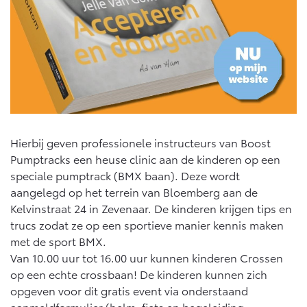
10 jaar batterijgarantie
Energie en slim laden
Bedrijfswagens
Toyota fabrieksgarantie
Corolla Cross
Toyota C-HR
HYBRIDE
OOK ALS PLUG-IN
HYBRIDE
Bedrijfswagens op maat
Verzekeren
Onderdelen & Accessoires
Financieren of leasen
Toyota Autoverzekering
Verzekeren
Onderdelen
Toyota Hybride Autoverzekering
Accessoires
Hierbij geven professionele instructeurs van Boost
Vanaf € 39.995,-
Vanaf € 36.495,-
Banden
Pumptracks een heuse clinic aan de kinderen op een
speciale pumptrack (BMX baan). Deze wordt
aangelegd op het terrein van Bloemberg aan de
Connected
Toyota C-HR+
RAV4
BATTERIJ-ELEKTRISCH
PLUG-IN HYBRIDE
Kelvinstraat 24 in Zevenaar. De kinderen krijgen tips en
trucs zodat ze op een sportieve manier kennis maken
Connected Services
met de sport BMX.
MyToyota login
Van 10.00 uur tot 16.00 uur kunnen kinderen Crossen
MyToyota App
op een echte crossbaan! De kinderen kunnen zich
Abonnementen
opgeven voor dit gratis event via onderstaand
Vanaf € 37.995,-
Vanaf € 49.995,-
aanmeldformulier (helm, fiets en begeleiding