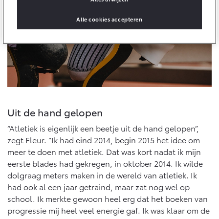
Vanaf € 76.695,-
Vanaf € 27.945,-
Alle cookies accepteren
Proace (excl. BTW)
Proace Verso
OOK ALS BATTERIJ-
BATTERIJ-ELEKTRISCH
ELEKTRISCH
Uit de hand gelopen
Vanaf € 37.500,-
Vanaf € 55.950,-
“Atletiek is eigenlijk een beetje uit de hand gelopen”,
zegt Fleur. “Ik had eind 2014, begin 2015 het idee om
Proace Max (excl. BTW)
Hilux (excl. BTW)
meer te doen met atletiek. Dat was kort nadat ik mijn
OOK ALS BATTERIJ-
OOK ALS BATTERIJ-
eerste blades had gekregen, in oktober 2014. Ik wilde
ELEKTRISCH
ELEKTRISCH
dolgraag meters maken in de wereld van atletiek. Ik
had ook al een jaar getraind, maar zat nog wel op
school. Ik merkte gewoon heel erg dat het boeken van
progressie mij heel veel energie gaf. Ik was klaar om de