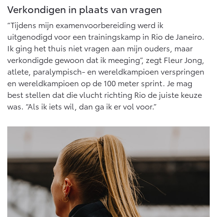
10 jaar batterijgarantie
Verkondigen in plaats van vragen
Energie en slim laden
Bedrijfswagens
Toyota fabrieksgarantie
“Tijdens mijn examenvoorbereiding werd ik
Corolla Cross
Toyota C-HR
HYBRIDE
OOK ALS PLUG-IN
uitgenodigd voor een trainingskamp in Rio de Janeiro.
HYBRIDE
Bedrijfswagens op maat
Verzekeren
Ik ging het thuis niet vragen aan mijn ouders, maar
Onderdelen & Accessoires
Financieren of leasen
verkondigde gewoon dat ik meeging”, zegt Fleur Jong,
Toyota Autoverzekering
Verzekeren
atlete, paralympisch- en wereldkampioen verspringen
Onderdelen
en wereldkampioen op de 100 meter sprint. Je mag
Toyota Hybride Autoverzekering
Accessoires
best stellen dat die vlucht richting Rio de juiste keuze
Vanaf € 39.995,-
Vanaf € 36.495,-
Banden
was. “Als ik iets wil, dan ga ik er vol voor.”
Connected
Toyota C-HR+
RAV4
BATTERIJ-ELEKTRISCH
PLUG-IN HYBRIDE
Connected Services
MyToyota login
MyToyota App
Abonnementen
Vanaf € 37.995,-
Vanaf € 49.995,-