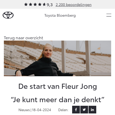
9,3
2.200 beoordelingen
Toyota Bloemberg
Over Ons
Terug naar overzicht
Modellen
Ons bedrijf
Occasions
Ons bedrijf
Aygo X
Yaris
Geschiedenis
HYBRIDE
HYBRIDE
Onze medewerkers
Nieuws & Acties
De start van Fleur Jong
Bloemberg Servicepas
Erkend duurzaam
Onderhoud
“Je kunt meer dan je denkt”
Contact en Route
Video's
Vanaf € 23.750,-
Vanaf € 27.195,-
Nieuws |
18-04-2024
Delen:
Diensten
Vacatures
Service & Onderhoud