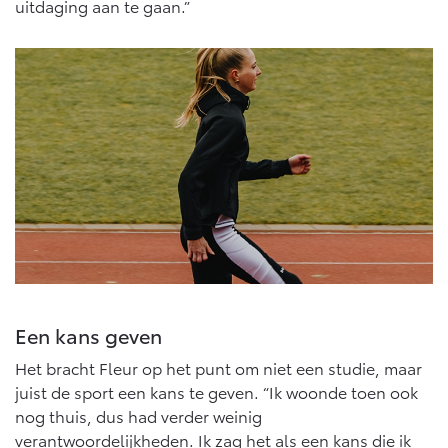
uitdaging aan te gaan.”
Vanaf € 46.301,-
Vanaf € 56.570,-
Land Cruiser (excl. BTW)
Vanaf € 89.986,-
Een kans geven
Het bracht Fleur op het punt om niet een studie, maar
juist de sport een kans te geven. “Ik woonde toen ook
nog thuis, dus had verder weinig
verantwoordelijkheden. Ik zag het als een kans die ik