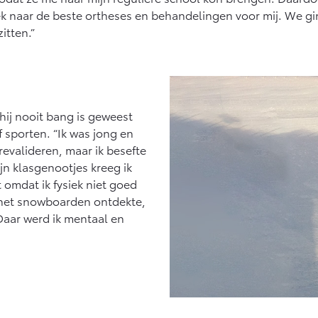
oek naar de beste ortheses en behandelingen voor mij. We g
zitten.”
 hij nooit bang is geweest
sporten. “Ik was jong en
revalideren, maar ik besefte
jn klasgenootjes kreeg ik
t omdat ik fysiek niet goed
 het snowboarden ontdekte,
Daar werd ik mentaal en