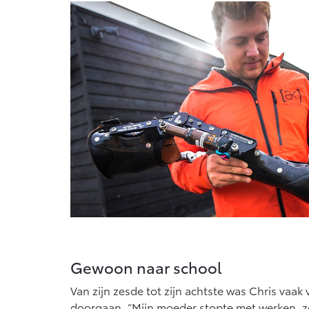
Vanaf € 76.695,-
Proace Max (excl.
BTW)
OOK ALS BATTERIJ-
ELEKTRISCH
Vanaf € 46.301,-
Gewoon naar school
Van zijn zesde tot zijn achtste was Chris vaak
doorgaan. “Mijn moeder stopte met werken, zo