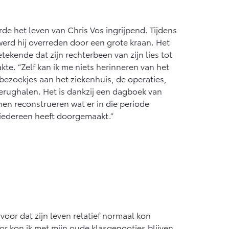
Vanaf € 55.950,-
rde het leven van Chris Vos ingrijpend. Tijdens
erd hij overreden door een grote kraan. Het
tekende dat zijn rechterbeen van zijn lies tot
kte. “Zelf kan ik me niets herinneren van het
 bezoekjes aan het ziekenhuis, de operaties,
 terughalen. Het is dankzij een dagboek van
en reconstrueren wat er in die periode
 iedereen heeft doorgemaakt.”
voor dat zijn leven relatief normaal kon
r kon ik met mijn oude klasgenootjes blijven