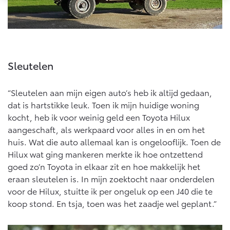
Multimedia
Connected check
Navigatie updates
bZ4X
bZ4X Touring
BATTERIJ-ELEKTRISCH
BATTERIJ-ELEKTRISCH
Sleutelen
“Sleutelen aan mijn eigen auto’s heb ik altijd gedaan,
dat is hartstikke leuk. Toen ik mijn huidige woning
Vanaf € 39.995,-
Vanaf € 48.995,-
kocht, heb ik voor weinig geld een Toyota Hilux
aangeschaft, als werkpaard voor alles in en om het
huis. Wat die auto allemaal kan is ongelooflijk. Toen de
Mirai
Proace City (excl. BTW)
Hilux wat ging mankeren merkte ik hoe ontzettend
WATERSTOF-ELEKTRISCH
OOK ALS BATTERIJ-
goed zo’n Toyota in elkaar zit en hoe makkelijk het
ELEKTRISCH
eraan sleutelen is. In mijn zoektocht naar onderdelen
voor de Hilux, stuitte ik per ongeluk op een J40 die te
koop stond. En tsja, toen was het zaadje wel geplant.”