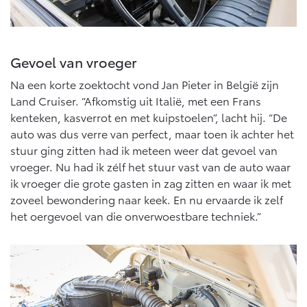
Vanaf € 46.301,-
Vanaf € 56.570,-
Gevoel van vroeger
Land Cruiser (excl. BTW)
Na een korte zoektocht vond Jan Pieter in België zijn
Land Cruiser. “Afkomstig uit Italië, met een Frans
kenteken, kasverrot en met kuipstoelen”, lacht hij. “De
auto was dus verre van perfect, maar toen ik achter het
stuur ging zitten had ik meteen weer dat gevoel van
vroeger. Nu had ik zélf het stuur vast van de auto waar
Vanaf € 89.986,-
ik vroeger die grote gasten in zag zitten en waar ik met
zoveel bewondering naar keek. En nu ervaarde ik zelf
het oergevoel van die onverwoestbare techniek.”