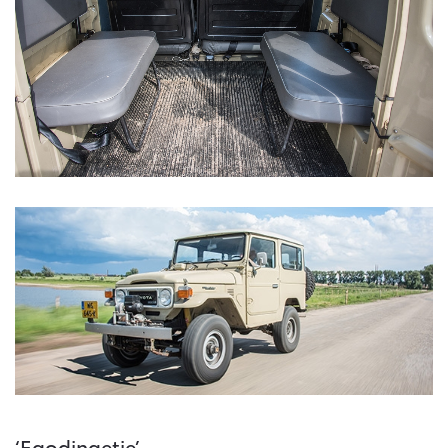
‘Egodingetje’