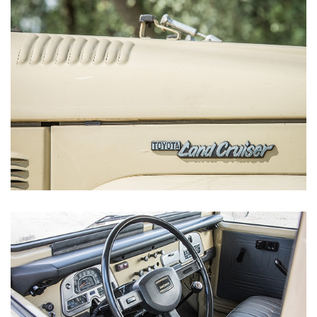
Vanaf € 76.695,-
Vanaf € 27.945,-
Proace (excl. BTW)
Proace Verso
OOK ALS BATTERIJ-
BATTERIJ-ELEKTRISCH
ELEKTRISCH
Vanaf € 37.500,-
Vanaf € 55.950,-
Proace Max (excl. BTW)
Hilux (excl. BTW)
OOK ALS BATTERIJ-
OOK ALS BATTERIJ-
ELEKTRISCH
ELEKTRISCH