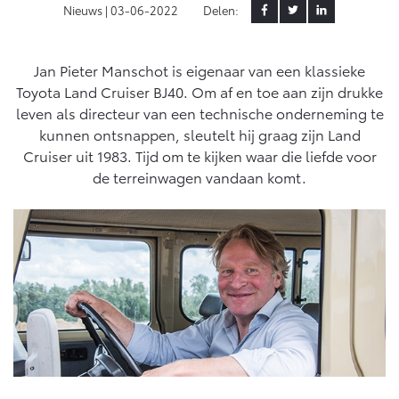
Nieuws |
03-06-2022
Delen:
Klantbeoordelingen
Yaris Cross
Urban Cruiser
Werkplaatsafspraak
Zakelijk
HYBRIDE
BATTERIJ-ELEKTRISCH
Private Lease
Onderhoud op Maat
Jan Pieter Manschot is eigenaar van een klassieke
Toyota Land Cruiser BJ40. Om af en toe aan zijn drukke
APK
Wat is Private Lease?
Zakelijk
leven als directeur van een technische onderneming te
Werkplaatsafspraak maken
Airco check
Bereken je maandbedrag
kunnen ontsnappen, sleutelt hij graag zijn Land
Vakantiecheck
Private Lease voor ZZP
Cruiser uit 1983. Tijd om te kijken waar die liefde voor
Toyota voor de zaak
Contact en Route
Hybride Zekerheid Controle
Vanaf € 31.895,-
Vanaf € 32.995,-
de terreinwagen vandaan komt.
Leaserijder
Toyota handleidingen
ZZP
Financieren
Schade melden
Toyota Service Informatie (SIL)
Wagenparkbeheer
Corolla Hatchback
Corolla Touring Sports
HYBRIDE
HYBRIDE
Toyota Betaalplan
Plan een proefrit
Schade & Garantie
Leasen
Vraag een brochure aan
Oplaadservice
Toyota Pechhulp
Financial Lease
Schade & Glasherstel
Thuislaadpakketten
Operational Lease
Bekijk de verwachte modellen
10 jaar Toyota garantie
Vanaf € 33.495,-
Vanaf € 35.495,-
Laadpas