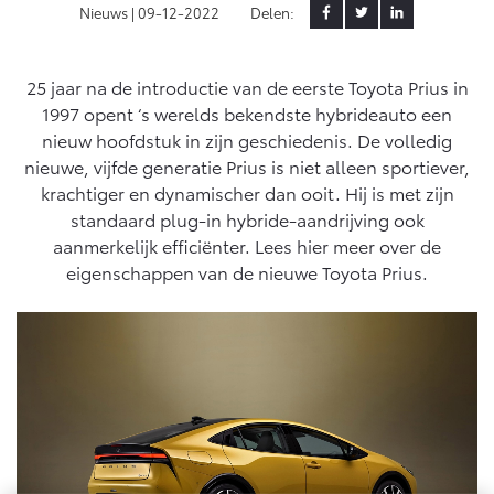
Nieuws |
09-12-2022
Delen:
Klantbeoordelingen
Yaris Cross
Urban Cruiser
Werkplaatsafspraak
Zakelijk
HYBRIDE
BATTERIJ-ELEKTRISCH
Private Lease
Onderhoud op Maat
25 jaar na de introductie van de eerste Toyota Prius in
1997 opent ‘s werelds bekendste hybrideauto een
APK
Wat is Private Lease?
Zakelijk
nieuw hoofdstuk in zijn geschiedenis. De volledig
Werkplaatsafspraak maken
Airco check
Bereken je maandbedrag
nieuwe, vijfde generatie Prius is niet alleen sportiever,
Vakantiecheck
Private Lease voor ZZP
krachtiger en dynamischer dan ooit. Hij is met zijn
Toyota voor de zaak
Contact en Route
Hybride Zekerheid Controle
Vanaf € 31.895,-
Vanaf € 32.995,-
standaard plug-in hybride-aandrijving ook
Leaserijder
Toyota handleidingen
aanmerkelijk efficiënter. Lees hier meer over de
ZZP
Financieren
Schade melden
eigenschappen van de nieuwe Toyota Prius.
Toyota Service Informatie (SIL)
Wagenparkbeheer
Corolla Hatchback
Corolla Touring Sports
HYBRIDE
HYBRIDE
Toyota Betaalplan
Plan een proefrit
Schade & Garantie
Leasen
Vraag een brochure aan
Oplaadservice
Toyota Pechhulp
Financial Lease
Schade & Glasherstel
Thuislaadpakketten
Operational Lease
Bekijk de verwachte modellen
10 jaar Toyota garantie
Vanaf € 33.495,-
Vanaf € 35.495,-
Laadpas