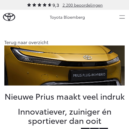
9,3
2.200 beoordelingen
Toyota Bloemberg
Over Ons
Terug naar overzicht
Modellen
Ons bedrijf
Occasions
Ons bedrijf
Aygo X
Yaris
Geschiedenis
HYBRIDE
HYBRIDE
Onze medewerkers
Nieuws & Acties
Nieuwe Prius maakt veel indruk
Bloemberg Servicepas
Erkend duurzaam
Onderhoud
Innovatiever, zuiniger én
Contact en Route
sportiever dan ooit
Video's
Vanaf € 23.750,-
Vanaf € 27.195,-
Diensten
Vacatures
Service & Onderhoud