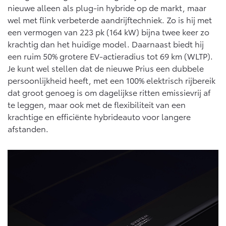
Vanaf € 76.695,-
Vanaf € 27.945,-
nieuwe alleen als plug-in hybride op de markt, maar
wel met flink verbeterde aandrijftechniek. Zo is hij met
een vermogen van 223 pk (164 kW) bijna twee keer zo
Proace (excl. BTW)
Proace Verso
krachtig dan het huidige model. Daarnaast biedt hij
OOK ALS BATTERIJ-
BATTERIJ-ELEKTRISCH
ELEKTRISCH
een ruim 50% grotere EV-actieradius tot 69 km (WLTP).
Je kunt wel stellen dat de nieuwe Prius een dubbele
persoonlijkheid heeft, met een 100% elektrisch rijbereik
dat groot genoeg is om dagelijkse ritten emissievrij af
te leggen, maar ook met de flexibiliteit van een
krachtige en efficiënte hybrideauto voor langere
Vanaf € 37.500,-
Vanaf € 55.950,-
afstanden.
Proace Max (excl. BTW)
Hilux (excl. BTW)
OOK ALS BATTERIJ-
OOK ALS BATTERIJ-
ELEKTRISCH
ELEKTRISCH