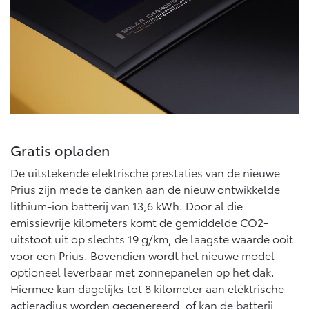
Vanaf € 46.301,-
Vanaf € 56.570,-
Land Cruiser (excl. BTW)
Gratis opladen
Vanaf € 89.986,-
De uitstekende elektrische prestaties van de nieuwe
Prius zijn mede te danken aan de nieuw ontwikkelde
lithium-ion batterij van 13,6 kWh. Door al die
emissievrije kilometers komt de gemiddelde CO2-
uitstoot uit op slechts 19 g/km, de laagste waarde ooit
voor een Prius. Bovendien wordt het nieuwe model
optioneel leverbaar met zonnepanelen op het dak.
Hiermee kan dagelijks tot 8 kilometer aan elektrische
actieradius worden gegenereerd, of kan de batterij