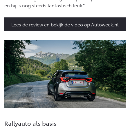
Vanaf € 76.695,-
Vanaf € 27.945,-
en hij is nog steeds fantastisch leuk.”
Proace (excl. BTW)
Proace Verso
Lees de review en bekijk de video op Autoweek.nl
OOK ALS BATTERIJ-
BATTERIJ-ELEKTRISCH
ELEKTRISCH
Vanaf € 37.500,-
Vanaf € 55.950,-
Proace Max (excl. BTW)
Hilux (excl. BTW)
OOK ALS BATTERIJ-
OOK ALS BATTERIJ-
ELEKTRISCH
ELEKTRISCH
Rallyauto als basis