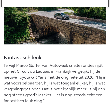
10 jaar batterijgarantie
Energie en slim laden
Bedrijfswagens
Toyota fabrieksgarantie
Corolla Cross
Toyota C-HR
HYBRIDE
OOK ALS PLUG-IN
HYBRIDE
Bedrijfswagens op maat
Verzekeren
Onderdelen & Accessoires
Financieren of leasen
Toyota Autoverzekering
Verzekeren
Onderdelen
Toyota Hybride Autoverzekering
Accessoires
Vanaf € 39.995,-
Vanaf € 36.495,-
Banden
Fantastisch leuk
Terwijl Marco Gorter van Autoweek snelle rondes rijdt
Connected
Toyota C-HR+
RAV4
op het Circuit du Laquais in Frankrijk vergelijkt hij de
BATTERIJ-ELEKTRISCH
PLUG-IN HYBRIDE
nieuwe Toyota GR Yaris met de originele uit 2020. “Hij is
Connected Services
wat voorspelbaarder, hij is wat toegankelijker, hij is wat
vergevingsgezinder. Dat is het eigenlijk meer. Is hij dan
MyToyota login
nog steeds goed? Jazeker! Het is nog steeds echt een
MyToyota App
fantastisch leuk ding.”
Abonnementen
Vanaf € 37.995,-
Vanaf € 49.995,-