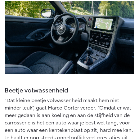
Multimedia
Connected check
Navigatie updates
bZ4X
bZ4X Touring
BATTERIJ-ELEKTRISCH
BATTERIJ-ELEKTRISCH
Vanaf € 39.995,-
Vanaf € 48.995,-
Beetje volwassenheid
Mirai
Proace City (excl. BTW)
WATERSTOF-ELEKTRISCH
OOK ALS BATTERIJ-
“Dat kleine beetje volwassenheid maakt hem niet
ELEKTRISCH
minder leuk”, gaat Marco Gorter verder. “Omdat er wat
meer gedaan is aan koeling en aan de stijfheid van de
carrosserie is het een auto waar je best wel lang, voor
een auto waar een kentekenplaat op zit, hard mee kan.
Je haalt er nog steeds ongelooflijk veel prestaties uit