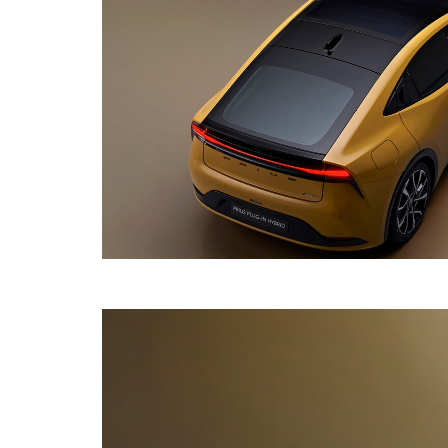
Vanaf € 76.695,-
Proace Max (excl.
BTW)
OOK ALS BATTERIJ-
ELEKTRISCH
Vanaf € 46.301,-