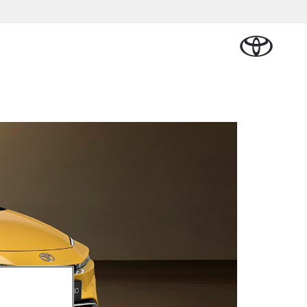
Plan een proefrit
Schade melden
Contact en
Plan een
n
sen
Onderdelen &
Oplaadservice
Bedrijfswagens
Route
proefrit
Urban Cruiser
Accessoires
BATTERIJ-
ELEKTRISCH
Vraag een brochure aan
Werkplaatsafspraak
aalplan
ncial Lease
Thuislaadpakketten
Bedrijfswagens
Vraag een
maken
Onderdelen
op maat
brochure
el
ational
Laadpas
aan
e
Accessoires
Financieren of
Bekijk de verwachte
tie
Energie en slim
Contact en
modellen
leasen
Route
Banden
laden
Contact
tie
Verzekeren
Vanaf € 32.995,-
en Route
Toyota C-HR
OOK ALS PLUG-IN
HYBRIDE