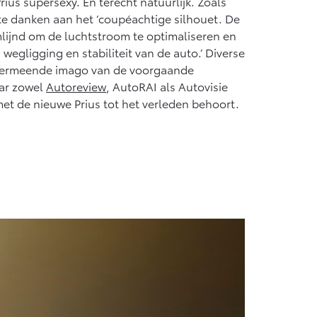
us supersexy. En terecht natuurlijk. Zoals
Vanaf € 55.950,-
t te danken aan het ‘coupéachtige silhouet. De
mlijnd om de luchtstroom te optimaliseren en
, wegligging en stabiliteit van de auto.’ Diverse
t vermeende imago van de voorgaande
aar zowel
Autoreview
, AutoRAI als Autovisie
et de nieuwe Prius tot het verleden behoort.