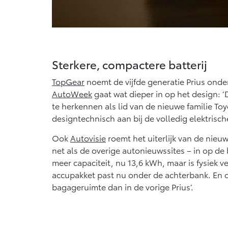
Sterkere, compactere batterij
TopGear
noemt de vijfde generatie Prius onde
AutoWeek
gaat wat dieper in op het design: ‘D
te herkennen als lid van de nieuwe familie To
designtechnisch aan bij de volledig elektrisch
Ook
Autovisie
roemt het uiterlijk van de nieu
net als de overige autonieuwssites – in op de b
meer capaciteit, nu 13,6 kWh, maar is fysiek v
accupakket past nu onder de achterbank. En d
bagageruimte dan in de vorige Prius’.