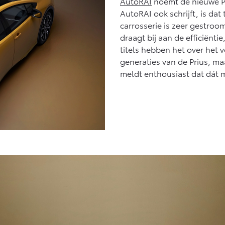
AutoRAI
noemt de nieuwe Pri
Vanaf € 27.945,-
Vanaf € 37.500,-
AutoRAI ook schrijft, is da
carrosserie is zeer gestroo
Hilux (excl. BTW)
Land Cruiser (excl.
OOK ALS BATTERIJ-
BTW)
draagt bij aan de efficiëntie
ELEKTRISCH
titels hebben het over he
generaties van de Prius, m
meldt enthousiast dat dát m
Vanaf € 56.570,-
Vanaf € 89.986,-