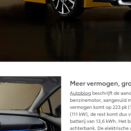
Meer vermogen, gro
Autoblog
beschrijft de aandr
benzinemotor, aangevuld m
vermogen komt op 223 pk (1
(111 kW), de rest komt dus 
batterij van 13,6 kWh. Het b
achterbank. De elektrische 