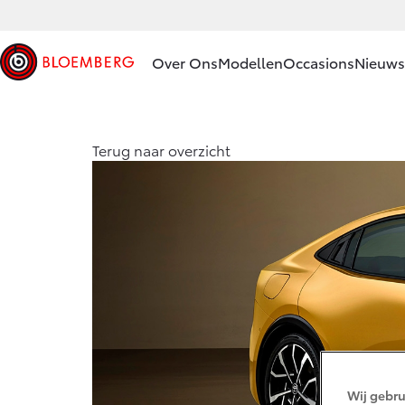
Over Ons
Modellen
Occasions
Nieuws 
Ons bedrijf
Aygo X
Terug naar overzicht
HYBRIDE
Ons bedrijf
Geschiedenis
Onze
medewerkers
Vanaf € 23.750,-
Bloemberg
Servicepas
Corolla Hatchback
Erkend
HYBRIDE
duurzaam
Contact en
Route
Wij gebru