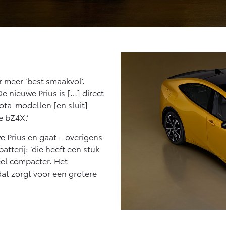
r meer ‘best smaakvol’.
e nieuwe Prius is […] direct
yota-modellen [en sluit]
e bZ4X.’
we Prius en gaat – overigens
atterij: ‘die heeft een stuk
eel compacter. Het
at zorgt voor een grotere