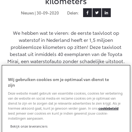
kilometers
Klantbeoordelingen
Yaris Cross
Urban Cruiser
Nieuws |
30-09-2020
Delen:
Werkplaatsafspraak
Zakelijk
HYBRIDE
BATTERIJ-ELEKTRISCH
Private Lease
Onderhoud op Maat
APK
We hebben wat te vieren: de eerste taxivloot op
Wat is Private Lease?
Zakelijk
Werkplaatsafspraak maken
Airco check
waterstof in Nederland heeft er 1,5 miljoen
Bereken je maandbedrag
probleemloze kilometers op zitten! Deze taxivloot
Vakantiecheck
Private Lease voor ZZP
Toyota voor de zaak
bestaat uit inmiddels 40 exemplaren van de Toyota
Contact en Route
Hybride Zekerheid Controle
Vanaf € 31.895,-
Vanaf € 32.995,-
Mirai, een waterstofauto zonder schadelijke uitstoot.
Leaserijder
Toyota handleidingen
Op naar de volgende 1,5 miljoen!
ZZP
Financieren
Schade melden
Toyota Service Informatie (SIL)
Wagenparkbeheer
Wij gebruiken cookies om je optimaal van dienst te
Corolla Hatchback
Corolla Touring Sports
HYBRIDE
HYBRIDE
zijn
Toyota Betaalplan
Plan een proefrit
Schade & Garantie
Deze website maakt gebruik van essentiële cookies, cookies ter verbetering
Leasen
van de website en social media en reclame cookies om je optimaal van
dienst te zijn en te zorgen dat je relevante advertenties te zien krijgt. Als je
Vraag een brochure aan
Oplaadservice
Toyota Pechhulp
hiermee akkoord gaat, kunt je gewoon verder gaan. In ons
cookiebeleid
Financial Lease
leest jemeer over cookies en kunt je indien gewenst jouw cookie-
Schade & Glasherstel
instellingen aanpassen.
Thuislaadpakketten
Operational Lease
Bekijk de verwachte modellen
10 jaar Toyota garantie
Vanaf € 33.495,-
Vanaf € 35.495,-
Bekijk onze leveranciers
Laadpas