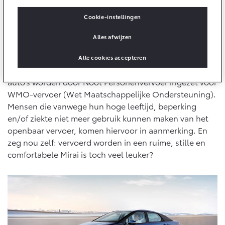
10 jaar batterijgarantie
Energie en slim laden
Bedrijfswagens
Toyota fabrieksgarantie
Cookie-instellingen
Corolla Cross
Toyota C-HR
Ruime, stille en comfortabele Mirai
HYBRIDE
OOK ALS PLUG-IN
Alles afwijzen
HYBRIDE
Bedrijfswagens op maat
De groene taxivloot rijdt sinds juni 2019 in de Hofstad
Verzekeren
Onderdelen & Accessoires
rond. Begonnen met 35 stuks
Toyota Mirai
maar
Financieren of leasen
Alle cookies accepteren
inmiddels zijn daar vijf exemplaren bijgekomen. De
Toyota Autoverzekering
Verzekeren
Onderdelen
auto’s worden door Noot Personenvervoer ingezet voor
Toyota Hybride Autoverzekering
Accessoires
WMO-vervoer (Wet Maatschappelijke Ondersteuning).
Vanaf € 39.995,-
Vanaf € 36.495,-
Mensen die vanwege hun hoge leeftijd, beperking
Banden
en/of ziekte niet meer gebruik kunnen maken van het
openbaar vervoer, komen hiervoor in aanmerking. En
Connected
zeg nou zelf: vervoerd worden in een ruime, stille en
Toyota C-HR+
RAV4
BATTERIJ-ELEKTRISCH
PLUG-IN HYBRIDE
comfortabele Mirai is toch veel leuker?
Connected Services
MyToyota login
MyToyota App
Abonnementen
Vanaf € 37.995,-
Vanaf € 49.995,-