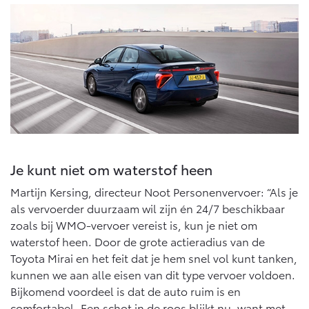
Vanaf € 76.695,-
Vanaf € 27.945,-
Proace (excl. BTW)
Proace Verso
OOK ALS BATTERIJ-
BATTERIJ-ELEKTRISCH
ELEKTRISCH
Vanaf € 37.500,-
Vanaf € 55.950,-
Je kunt niet om waterstof heen
Martijn Kersing, directeur Noot Personenvervoer: “Als je
als vervoerder duurzaam wil zijn én 24/7 beschikbaar
Proace Max (excl. BTW)
Hilux (excl. BTW)
OOK ALS BATTERIJ-
OOK ALS BATTERIJ-
zoals bij WMO-vervoer vereist is, kun je niet om
ELEKTRISCH
ELEKTRISCH
waterstof heen. Door de grote actieradius van de
Toyota Mirai en het feit dat je hem snel vol kunt tanken,
kunnen we aan alle eisen van dit type vervoer voldoen.
Bijkomend voordeel is dat de auto ruim is en
comfortabel. Een schot in de roos blijkt nu, want met