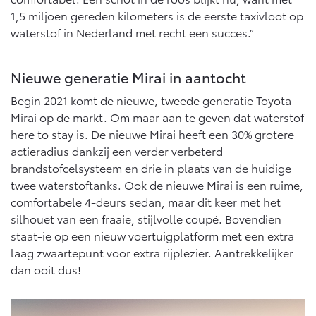
Vanaf € 46.301,-
Vanaf € 56.570,-
1,5 miljoen gereden kilometers is de eerste taxivloot op
waterstof in Nederland met recht een succes.”
Land Cruiser (excl. BTW)
Nieuwe generatie Mirai in aantocht
Begin 2021 komt de nieuwe, tweede generatie Toyota
Mirai op de markt. Om maar aan te geven dat waterstof
here to stay is. De nieuwe Mirai heeft een 30% grotere
actieradius dankzij een verder verbeterd
brandstofcelsysteem en drie in plaats van de huidige
Vanaf € 89.986,-
twee waterstoftanks. Ook de nieuwe Mirai is een ruime,
comfortabele 4-deurs sedan, maar dit keer met het
silhouet van een fraaie, stijlvolle coupé. Bovendien
staat-ie op een nieuw voertuigplatform met een extra
laag zwaartepunt voor extra rijplezier. Aantrekkelijker
dan ooit dus!