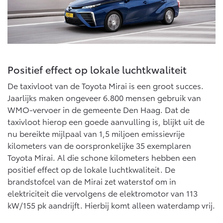
Multimedia
Connected check
Navigatie updates
bZ4X
bZ4X Touring
BATTERIJ-ELEKTRISCH
BATTERIJ-ELEKTRISCH
Positief effect op lokale luchtkwaliteit
De taxivloot van de Toyota Mirai is een groot succes.
Jaarlijks maken ongeveer 6.800 mensen gebruik van
WMO-vervoer in de gemeente Den Haag. Dat de
Vanaf € 39.995,-
Vanaf € 48.995,-
taxivloot hierop een goede aanvulling is, blijkt uit de
nu bereikte mijlpaal van 1,5 miljoen emissievrije
kilometers van de oorspronkelijke 35 exemplaren
Mirai
Proace City (excl. BTW)
WATERSTOF-ELEKTRISCH
OOK ALS BATTERIJ-
Toyota Mirai. Al die schone kilometers hebben een
ELEKTRISCH
positief effect op de lokale luchtkwaliteit. De
brandstofcel van de Mirai zet waterstof om in
elektriciteit die vervolgens de elektromotor van 113
kW/155 pk aandrijft. Hierbij komt alleen waterdamp vrij.