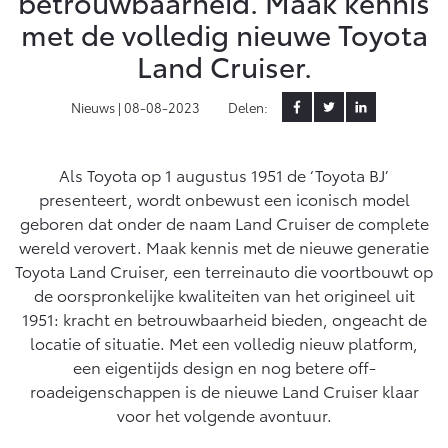
betrouwbaarheid. Maak kennis
Klantbeoordelingen
met de volledig nieuwe Toyota
Yaris Cross
Urban Cruiser
Werkplaatsafspraak
Zakelijk
Land Cruiser.
HYBRIDE
BATTERIJ-ELEKTRISCH
Private Lease
Onderhoud op Maat
APK
Nieuws |
08-08-2023
Delen:
Wat is Private Lease?
Zakelijk
Werkplaatsafspraak maken
Airco check
Bereken je maandbedrag
Vakantiecheck
Private Lease voor ZZP
Als Toyota op 1 augustus 1951 de ‘Toyota BJ’
Toyota voor de zaak
Contact en Route
Hybride Zekerheid Controle
Vanaf € 31.895,-
Vanaf € 32.995,-
presenteert, wordt onbewust een iconisch model
Leaserijder
Toyota handleidingen
geboren dat onder de naam Land Cruiser de complete
ZZP
Financieren
Schade melden
wereld verovert. Maak kennis met de nieuwe generatie
Toyota Service Informatie (SIL)
Wagenparkbeheer
Corolla Hatchback
Corolla Touring Sports
Toyota Land Cruiser, een terreinauto die voortbouwt op
HYBRIDE
HYBRIDE
Toyota Betaalplan
de oorspronkelijke kwaliteiten van het origineel uit
Plan een proefrit
Schade & Garantie
1951: kracht en betrouwbaarheid bieden, ongeacht de
Leasen
locatie of situatie. Met een volledig nieuw platform,
Vraag een brochure aan
Oplaadservice
een eigentijds design en nog betere off-
Toyota Pechhulp
Financial Lease
roadeigenschappen is de nieuwe Land Cruiser klaar
Schade & Glasherstel
Thuislaadpakketten
Operational Lease
voor het volgende avontuur.
Bekijk de verwachte modellen
10 jaar Toyota garantie
Vanaf € 33.495,-
Vanaf € 35.495,-
Laadpas