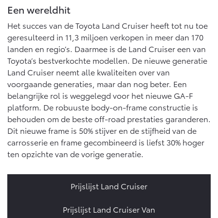
Vanaf € 76.695,-
Vanaf € 27.945,-
Een wereldhit
Het succes van de Toyota Land Cruiser heeft tot nu toe
geresulteerd in 11,3 miljoen verkopen in meer dan 170
Proace (excl. BTW)
Proace Verso
OOK ALS BATTERIJ-
BATTERIJ-ELEKTRISCH
landen en regio’s. Daarmee is de Land Cruiser een van
ELEKTRISCH
Toyota’s bestverkochte modellen. De nieuwe generatie
Land Cruiser neemt alle kwaliteiten over van
voorgaande generaties, maar dan nog beter. Een
belangrijke rol is weggelegd voor het nieuwe GA-F
platform. De robuuste body-on-frame constructie is
Vanaf € 37.500,-
Vanaf € 55.950,-
behouden om de beste off-road prestaties garanderen.
Dit nieuwe frame is 50% stijver en de stijfheid van de
carrosserie en frame gecombineerd is liefst 30% hoger
Proace Max (excl. BTW)
Hilux (excl. BTW)
ten opzichte van de vorige generatie.
OOK ALS BATTERIJ-
OOK ALS BATTERIJ-
ELEKTRISCH
ELEKTRISCH
Prijslijst Land Cruiser
Prijslijst Land Cruiser Van