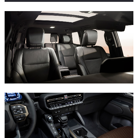
Vanaf € 46.301,-
Vanaf € 56.570,-
Land Cruiser (excl. BTW)
Vanaf € 89.986,-