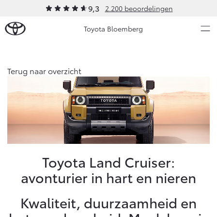
9,3
2.200 beoordelingen
Toyota Bloemberg
Over Ons
Terug naar overzicht
Modellen
Ons bedrijf
Occasions
Ons bedrijf
Aygo X
Yaris
Geschiedenis
HYBRIDE
HYBRIDE
Onze medewerkers
Nieuws & Acties
Toyota Land Cruiser:
Bloemberg Servicepas
avonturier in hart en nieren
Erkend duurzaam
Onderhoud
Contact en Route
Kwaliteit, duurzaamheid en
Video's
Vanaf € 23.750,-
Vanaf € 27.195,-
Diensten
Vacatures
Service & Onderhoud