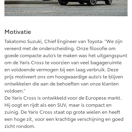
10 jaar batterijgarantie
Energie en slim laden
Bedrijfswagens
Toyota fabrieksgarantie
Corolla Cross
Toyota C-HR
HYBRIDE
OOK ALS PLUG-IN
HYBRIDE
Bedrijfswagens op maat
Verzekeren
Motivatie
Onderdelen & Accessoires
Financieren of leasen
Takatomo Suzuki, Chief Engineer van Toyota: “We zijn
Toyota Autoverzekering
Verzekeren
Onderdelen
vereerd met de onderscheiding. Onze filosofie om
Toyota Hybride Autoverzekering
Accessoires
goede compacte auto’s te maken was het uitgangspunt
Vanaf € 39.995,-
Vanaf € 36.495,-
om de Yaris Cross te voorzien van veel bagageruimte
Banden
en voldoende vermogen bij een laag verbruik. Deze
prijs motiveert ons om hoogwaardige auto’s te blijven
Connected
ontwikkelen die aan de behoeften van onze klanten
Toyota C-HR+
RAV4
BATTERIJ-ELEKTRISCH
PLUG-IN HYBRIDE
voldoen.”
De Yaris Cross is ontwikkeld voor de Europese markt.
Connected Services
Hij oogt en rijdt als een SUV, maar is compact en
MyToyota login
zuinig. De Yaris Cross staat op grote wielen en heeft
MyToyota App
een hoge zit, voor een krachtige verschijning en goed
Abonnementen
zicht rondom.
Vanaf € 37.995,-
Vanaf € 49.995,-