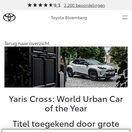
9,3
2.200 beoordelingen
Toyota Bloemberg
Over Ons
Terug naar overzicht
Modellen
Ons bedrijf
Occasions
Ons bedrijf
Aygo X
Yaris
Geschiedenis
HYBRIDE
HYBRIDE
Onze medewerkers
Nieuws & Acties
Yaris Cross: World Urban Car
Bloemberg Servicepas
of the Year
Erkend duurzaam
Onderhoud
Contact en Route
Titel toegekend door grote
Video's
Vanaf € 23.750,-
Vanaf € 27.195,-
Diensten
Vacatures
Service & Onderhoud