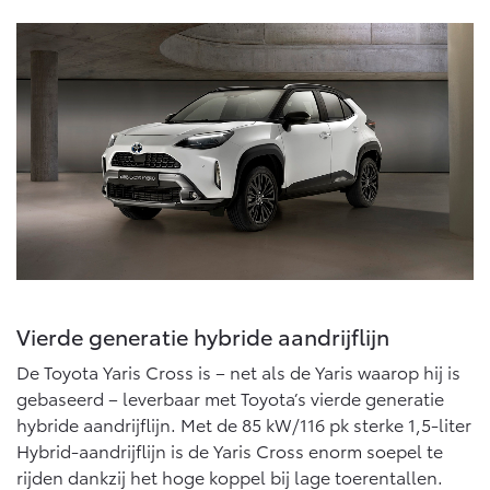
Multimedia
Connected check
Navigatie updates
bZ4X
bZ4X Touring
BATTERIJ-ELEKTRISCH
BATTERIJ-ELEKTRISCH
Vanaf € 39.995,-
Vanaf € 48.995,-
Mirai
Proace City (excl. BTW)
Vierde generatie hybride aandrijflijn
WATERSTOF-ELEKTRISCH
OOK ALS BATTERIJ-
ELEKTRISCH
De Toyota Yaris Cross is – net als de Yaris waarop hij is
gebaseerd – leverbaar met Toyota’s vierde generatie
hybride aandrijflijn. Met de 85 kW/116 pk sterke 1,5‑liter
Hybrid-aandrijflijn is de Yaris Cross enorm soepel te
rijden dankzij het hoge koppel bij lage toerentallen.