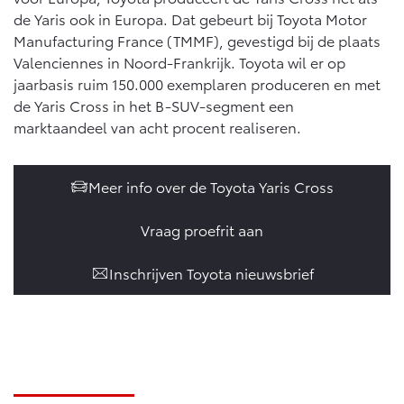
Vanaf € 46.301,-
Vanaf € 56.570,-
de Yaris ook in Europa. Dat gebeurt bij Toyota Motor
Manufacturing France (TMMF), gevestigd bij de plaats
Valenciennes in Noord‑Frankrijk. Toyota wil er op
Land Cruiser (excl. BTW)
jaarbasis ruim 150.000 exemplaren produceren en met
de Yaris Cross in het B-SUV-segment een
marktaandeel van acht procent realiseren.
Meer info over de Toyota Yaris Cross
Vanaf € 89.986,-
Vraag proefrit aan
Inschrijven Toyota nieuwsbrief