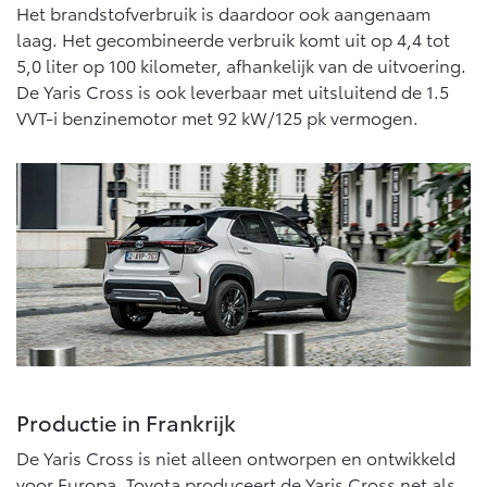
Vanaf € 76.695,-
Vanaf € 27.945,-
Het brandstofverbruik is daardoor ook aangenaam
laag. Het gecombineerde verbruik komt uit op 4,4 tot
5,0 liter op 100 kilometer, afhankelijk van de uitvoering.
Proace (excl. BTW)
Proace Verso
De Yaris Cross is ook leverbaar met uitsluitend de 1.5
OOK ALS BATTERIJ-
BATTERIJ-ELEKTRISCH
VVT-i benzinemotor met 92 kW/125 pk vermogen.
ELEKTRISCH
Vanaf € 37.500,-
Vanaf € 55.950,-
Proace Max (excl. BTW)
Hilux (excl. BTW)
OOK ALS BATTERIJ-
OOK ALS BATTERIJ-
ELEKTRISCH
ELEKTRISCH
Productie in Frankrijk
De Yaris Cross is niet alleen ontworpen en ontwikkeld
voor Europa, Toyota produceert de Yaris Cross net als