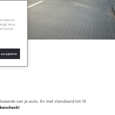
Vanaf € 36.495,-
al media en
ijgt. Als je
bZ4X Touring
en kunt je
BATTERIJ-
ELEKTRISCH
s accepteren
je auto
Vanaf € 48.995,-
Proace Verso
BATTERIJ-
ELEKTRISCH
lwaarde van je auto. En met standaard tot 10
kencheck!