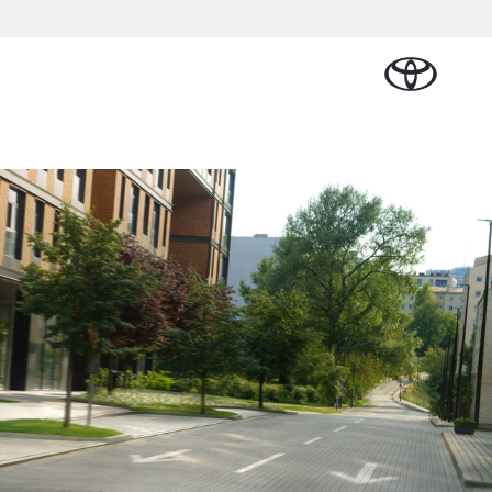
Plan een proefrit
Schade melden
Contact en
Plan een
n
sen
Onderdelen &
Oplaadservice
Bedrijfswagens
Route
proefrit
Urban Cruiser
Accessoires
BATTERIJ-
ELEKTRISCH
Vraag een brochure aan
Werkplaatsafspraak
aalplan
ncial Lease
Thuislaadpakketten
Bedrijfswagens
Vraag een
maken
Onderdelen
op maat
brochure
el
ational
Laadpas
aan
e
Accessoires
Financieren of
Bekijk de verwachte
tie
Energie en slim
Contact en
modellen
leasen
Route
Banden
laden
Contact
tie
Verzekeren
Vanaf € 32.995,-
en Route
Toyota C-HR
OOK ALS PLUG-IN
HYBRIDE