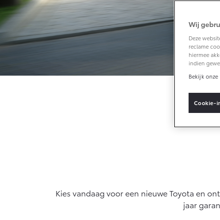
Video's
Vacatures
Wij gebru
Vanaf € 33.495,-
Klantbeoordelingen
Deze website
reclame cook
Toyota C-HR+
hiermee akk
BATTERIJ-
indien gewe
ELEKTRISCH
Bekijk onze 
Cookie-i
Bereke
Vanaf € 37.995,-
Mirai
WATERSTOF-
ELEKTRISCH
Kies vandaag voor een nieuwe Toyota en o
jaar garan