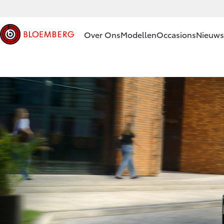
Over Ons
Modellen
Occasions
Nieuws 
Ons bedrijf
Aygo X
HYBRIDE
Ons bedrijf
Geschiedenis
Onze
medewerkers
Vanaf € 23.750,-
Bloemberg
Servicepas
Corolla Hatchback
Erkend
HYBRIDE
duurzaam
Contact en
Route