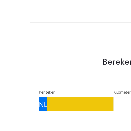
Vanaf € 76.695,-
Proace Max (excl.
BTW)
OOK ALS BATTERIJ-
ELEKTRISCH
Bereken
Vanaf € 46.301,-
Kenteken
Kilomete