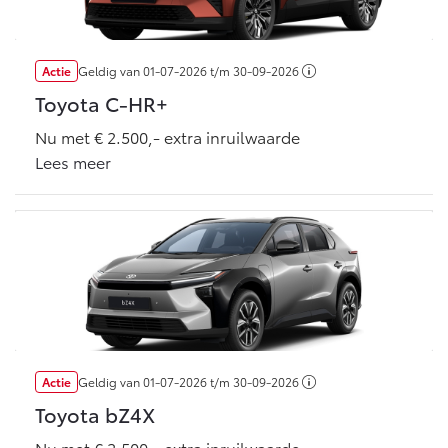
Multimedia
Connected check
Navigatie updates
bZ4X
bZ4X Touring
Actie
Geldig van
01-07-2026
t/m
30-09-2026
BATTERIJ-ELEKTRISCH
BATTERIJ-ELEKTRISCH
Toyota C-HR+
Nu met € 2.500,- extra inruilwaarde
Lees meer
Vanaf € 39.995,-
Vanaf € 48.995,-
Mirai
Proace City (excl. BTW)
WATERSTOF-ELEKTRISCH
OOK ALS BATTERIJ-
ELEKTRISCH
Actie
Geldig van
01-07-2026
t/m
30-09-2026
Toyota bZ4X
Nu met € 2.500,- extra inruilwaarde