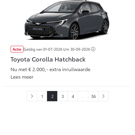
Actie
Geldig van
01-07-2026
t/m
30-09-2026
Toyota Corolla Hatchback
Nu met € 2.000,- extra inruilwaarde
Lees meer
1
2
3
4
...
36