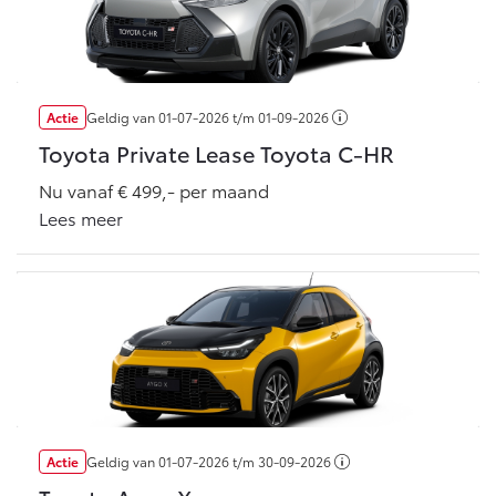
Vanaf € 46.301,-
Vanaf € 56.570,-
Land Cruiser (excl. BTW)
Actie
Geldig van
01-07-2026
t/m
01-09-2026
Toyota Private Lease Toyota C-HR
Nu vanaf € 499,- per maand
Lees meer
Vanaf € 89.986,-
Actie
Geldig van
01-07-2026
t/m
30-09-2026