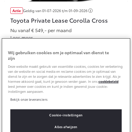
Klantbeoordelingen
Actie
Geldig van
01-07-2026
t/m
01-09-2026
Yaris Cross
Urban Cruiser
Werkplaatsafspraak
Zakelijk
HYBRIDE
BATTERIJ-ELEKTRISCH
Private Lease
Toyota Private Lease Corolla Cross
Onderhoud op Maat
Nu vanaf € 549,- per maand
APK
Wat is Private Lease?
Zakelijk
Lees meer
Werkplaatsafspraak maken
Airco check
Bereken je maandbedrag
Vakantiecheck
Private Lease voor ZZP
Wij gebruiken cookies om je optimaal van dienst te
Toyota voor de zaak
Contact en Route
Hybride Zekerheid Controle
Vanaf € 31.895,-
Vanaf € 32.995,-
zijn
Leaserijder
Toyota handleidingen
Deze website maakt gebruik van essentiële cookies, cookies ter verbetering
ZZP
Financieren
Schade melden
van de website en social media en reclame cookies om je optimaal van
Toyota Service Informatie (SIL)
dienst te zijn en te zorgen dat je relevante advertenties te zien krijgt. Als je
Wagenparkbeheer
Corolla Hatchback
Corolla Touring Sports
hiermee akkoord gaat, kunt je gewoon verder gaan. In ons
cookiebeleid
HYBRIDE
HYBRIDE
Toyota Betaalplan
leest jemeer over cookies en kunt je indien gewenst jouw cookie-
Plan een proefrit
instellingen aanpassen.
Schade & Garantie
Leasen
Bekijk onze leveranciers
Actie
Geldig van
01-07-2026
t/m
30-09-2026
Vraag een brochure aan
Oplaadservice
Toyota Pechhulp
Toyota C-HR plug-in hybrid
Financial Lease
Cookie-instellingen
Schade & Glasherstel
Nu met € 2.000,- extra inruilwaarde
Thuislaadpakketten
Operational Lease
Bekijk de verwachte modellen
10 jaar Toyota garantie
Vanaf € 33.495,-
Vanaf € 35.495,-
Alles afwijzen
Lees meer
Laadpas