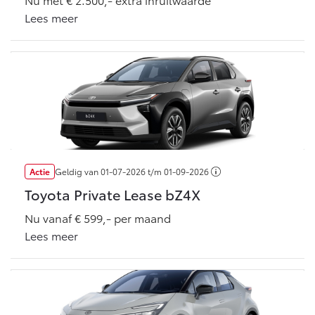
Vanaf € 76.695,-
Vanaf € 27.945,-
Lees meer
Proace (excl. BTW)
Proace Verso
OOK ALS BATTERIJ-
BATTERIJ-ELEKTRISCH
ELEKTRISCH
Vanaf € 37.500,-
Vanaf € 55.950,-
Actie
Geldig van
01-07-2026
t/m
01-09-2026
Toyota Private Lease bZ4X
Proace Max (excl. BTW)
Hilux (excl. BTW)
Nu vanaf € 599,- per maand
OOK ALS BATTERIJ-
OOK ALS BATTERIJ-
Lees meer
ELEKTRISCH
ELEKTRISCH